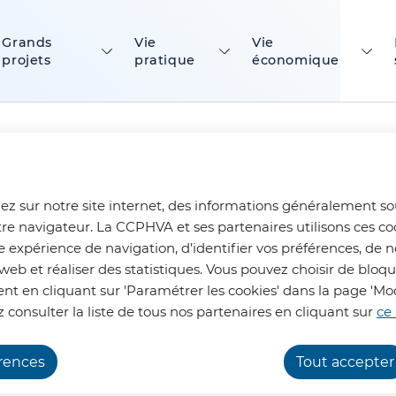
ontenu principal
Consulter le plan du site
Grands
Vie
Vie
projets
pratique
économique
ez sur notre site internet, des informations généralement s
tre navigateur. La CCPHVA et ses partenaires utilisons ces co
e expérience de navigation, d’identifier vos préférences, de n
n
web et réaliser des statistiques. Vous pouvez choisir de bloq
t en cliquant sur 'Paramétrer les cookies' dans la page 'Mod
 consulter la liste de tous nos partenaires en cliquant sur
ce 
terdépartementale et transfrontalière, 
érences
Tout accepter