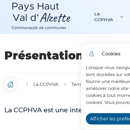
Menu principal
N
Aller au menu
Aller à la recherche
Aller au c
a
La
Communauté de Communes Pays Haut Val d’Alzette
CCPHVA
v
i
g
Présentation
Cookies
a
Lorsque vous navigu
t
sont stockées sur vo
i
fournir une meilleur
La CCPHVA
Territoire
Présentatio
F
Accueil
améliorer notre site 
o
cookies à tout momen
i
n
cookies'. Vous pouvez
La CCPHVA est une intercommunalité in
l
p
Afficher les préf
d
r