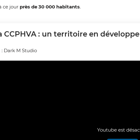
à ce jour
près de 30 000 habitants
.
a CCPHVA : un territoire en développ
n : Dark M Studio
Youtube est désac