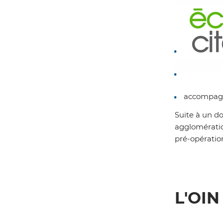
Z
accompagne
Suite à un d
agglomératio
pré-opération
L'OIN