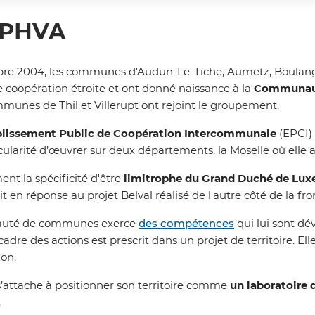
CPHVA
bre 2004, les communes d'Audun-Le-Tiche, Aumetz, Boulang
 coopération étroite et ont donné naissance à la
Communaut
mmunes de Thil et Villerupt ont rejoint le groupement.
blissement Public de Coopération Intercommunale
(EPCI) 
cularité d’œuvrer sur deux départements, la Moselle où elle a 
ent la spécificité d'être
limitrophe du Grand Duché de Lu
it en réponse au projet Belval réalisé de l'autre côté de la fro
uté de communes exerce
des compétences
qui lui sont dé
e cadre des actions est prescrit dans un projet de territoire.
ion.
attache à positionner son territoire comme
un laboratoire 
.