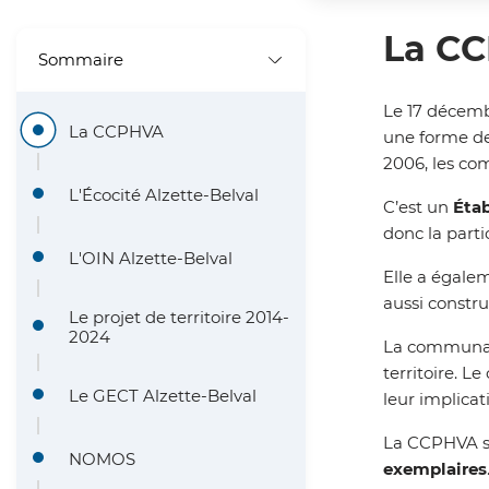
'
i
La C
A
Sommaire
n
r
c
Le 17 décem
i
La CCPHVA
une forme de
i
2006, les co
a
p
L'Écocité Alzette-Belval
C’est un
Éta
n
a
donc la parti
e
L'OIN Alzette-Belval
l
Elle a égalem
aussi constru
e
Le projet de territoire 2014-
2024
La communa
territoire. L
Le GECT Alzette-Belval
leur implicat
La CCPHVA s’
NOMOS
exemplaires