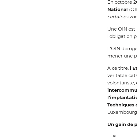
En octobre 20
National
(OI
certaines zon
Une OIN est 
l'obligation 
L'OIN déroge 
mener une po
À ce titre,
l'
véritable ca
volontariste
intercommu
l’implantati
Techniques 
Luxembourg, 
Un gain de p