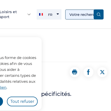
Loisirs et
FR
sport
FRANÇAIS
ACTIVE
ous forme de cookies
okies afin de vous
ous aider à
Imprimer la page 
Partager la
Part
uer certains types de
alités relatives aux
lien
.
riche de ses spécificités.
Tout refuser