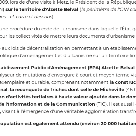
09, lors de d'une visite à Metz, le Président de la Républiqu
N)
sur le territoire d'Alzette Belval
(
le périmètre de l'OIN c
es - cf. carte ci-dessous
).
une procédure du code de l'urbanisme dans laquelle l'État ga
pour les collectivités de mettre leurs documents d'urbanisme 
aux lois de décentralisation en permettant à un établissement 
litique d'aménagement et d'urbanisme sur un territoire lim
Établissement Public d'Aménagement (EPA) Alzette-Belval
talyseur de mutations d’envergure à court et moyen terme 
, exemplaire et durable, comprenant notamment
la constru
nal
,
la reconquête de friches dont celle de Micheville
(46 
on d’activités tertiaires à haute valeur ajoutée dans le d
de l'Information et de la Communication
(TIC).
Il est aussi 
visant à l'émergence d'une véritable agglomération transfro
opulation est également attendu (environ 20 000 habitants