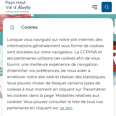
Aller
Aller au
Consulter
Menu
Aller à la
Communauté de Communes Pays Haut Val d’Alzette
Menu principal
au
contenu
le plan
recherche
menu
principal
du site
Cookies
Lorsque vous naviguez sur notre site internet, des
informations généralement sous forme de cookies
sont stockées sur votre navigateur. La CCPHVA et
ses partenaires utilisons ces cookies afin de vous
fournir une meilleure expérience de navigation,
d’identifier vos préférences, de nous aider à
améliorer notre site web et réaliser des statistiques.
Vous pouvez choisir de bloquer certains types de
cookies à tout moment en cliquant sur 'Paramétrer
les cookies' dans la page 'Modalités relatives aux
cookies'. Vous pouvez consulter la liste de tous nos
partenaires en cliquant sur
ce lien
.
Depuis Esch2022