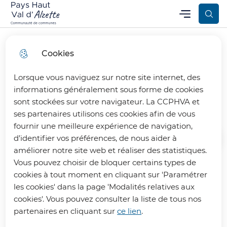
Aller
Aller au
Consulter
Menu
Aller à la
Communauté de Communes Pays Haut Val d’Alzette
Menu principal
au
contenu
le plan
recherche
menu
principal
du site
Cookies
Lorsque vous naviguez sur notre site internet, des
Déchèterie communautaire
informations généralement sous forme de cookies
sont stockées sur votre navigateur. La CCPHVA et
ses partenaires utilisons ces cookies afin de vous
fournir une meilleure expérience de navigation,
d’identifier vos préférences, de nous aider à
Accueil
améliorer notre site web et réaliser des statistiques.
Vous pouvez choisir de bloquer certains types de
cookies à tout moment en cliquant sur 'Paramétrer
La déchèterie communautaire est
les cookies' dans la page 'Modalités relatives aux
accessible aux particuliers ainsi
cookies'. Vous pouvez consulter la liste de tous nos
qu'aux professionnels de la CCPHVA.
partenaires en cliquant sur
ce lien
.