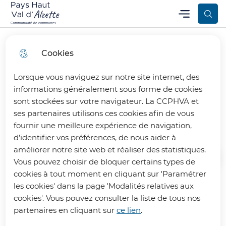
Aller
Aller au
Consulter
Menu
Aller à la
Communauté de Communes Pays Haut Val d’Alzette
Menu principal
au
contenu
le plan
recherche
menu
principal
du site
Cookies
Lorsque vous naviguez sur notre site internet, des
Réserve Biosphère
informations généralement sous forme de cookies
sont stockées sur votre navigateur. La CCPHVA et
UNESCO
ses partenaires utilisons ces cookies afin de vous
fournir une meilleure expérience de navigation,
d’identifier vos préférences, de nous aider à
améliorer notre site web et réaliser des statistiques.
Vous pouvez choisir de bloquer certains types de
Accueil
cookies à tout moment en cliquant sur 'Paramétrer
les cookies' dans la page 'Modalités relatives aux
La CCPHVA vers une désignation
cookies'. Vous pouvez consulter la liste de tous nos
partenaires en cliquant sur
ce lien
.
UNESCO pour son territoire ?