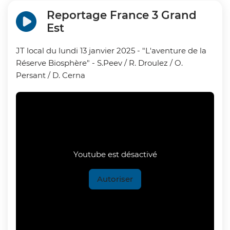
Reportage France 3 Grand
Est
JT local du lundi 13 janvier 2025 - "L'aventure de la
Réserve Biosphère" - S.Peev / R. Droulez / O.
Persant / D. Cerna
Youtube est désactivé
Autoriser