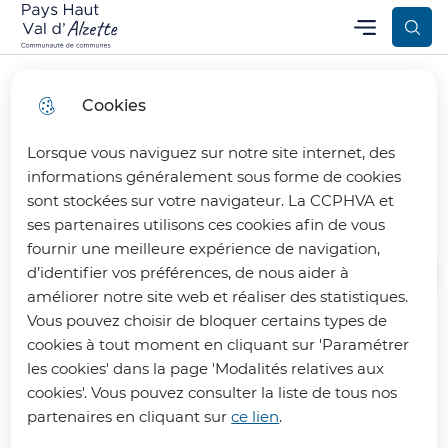
Aller
Aller au
Consulter
Menu
Aller à la
Communauté de Communes Pays Haut Val d’Alzette
Menu principal
au
contenu
le plan
recherche
menu
principal
du site
Cookies
Lorsque vous naviguez sur notre site internet, des
Formulaire de contact
informations généralement sous forme de cookies
sont stockées sur votre navigateur. La CCPHVA et
ses partenaires utilisons ces cookies afin de vous
fournir une meilleure expérience de navigation,
d’identifier vos préférences, de nous aider à
Accueil
améliorer notre site web et réaliser des statistiques.
Vous pouvez choisir de bloquer certains types de
Les champs suivis par * sont obligatoires
cookies à tout moment en cliquant sur 'Paramétrer
les cookies' dans la page 'Modalités relatives aux
cookies'. Vous pouvez consulter la liste de tous nos
Prénom
partenaires en cliquant sur
ce lien
.