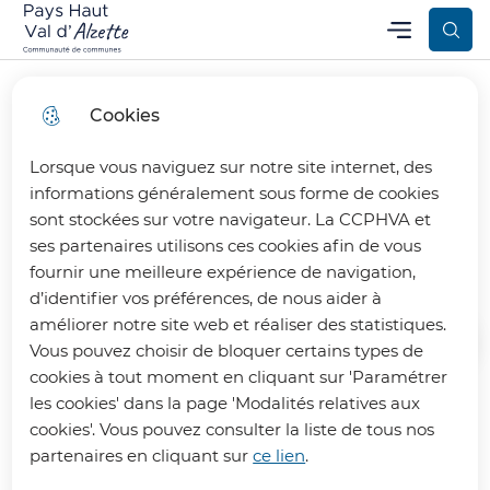
Aller
Aller au
Consulter
Menu
Aller à la
Communauté de Communes Pays Haut Val d’Alzette
Menu principal
au
contenu
le plan
recherche
menu
principal
du site
Cookies
Lorsque vous naviguez sur notre site internet, des
Répertoire des
informations généralement sous forme de cookies
sont stockées sur votre navigateur. La CCPHVA et
informations publiques
ses partenaires utilisons ces cookies afin de vous
fournir une meilleure expérience de navigation,
d’identifier vos préférences, de nous aider à
améliorer notre site web et réaliser des statistiques.
Vous pouvez choisir de bloquer certains types de
Accueil
cookies à tout moment en cliquant sur 'Paramétrer
les cookies' dans la page 'Modalités relatives aux
Retrouvez ici l'espace documentaire
cookies'. Vous pouvez consulter la liste de tous nos
partenaires en cliquant sur
ce lien
.
de la CCPHVA (publications,