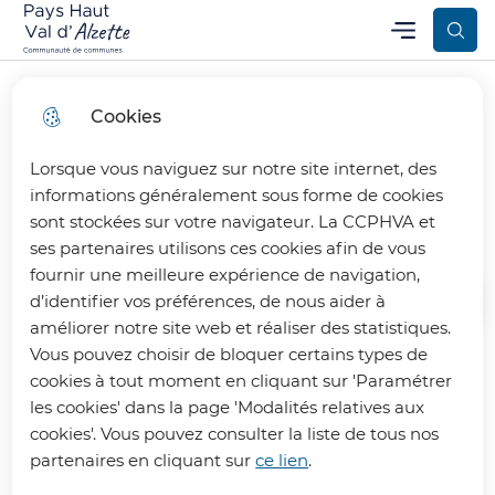
Aller
Aller au
Consulter
Menu
Aller à la
Communauté de Communes Pays Haut Val d’Alzette
Menu principal
au
contenu
le plan
recherche
menu
principal
du site
Cookies
Lorsque vous naviguez sur notre site internet, des
Habitat - Urbanisme
informations généralement sous forme de cookies
sont stockées sur votre navigateur. La CCPHVA et
ses partenaires utilisons ces cookies afin de vous
fournir une meilleure expérience de navigation,
d’identifier vos préférences, de nous aider à
Accueil
améliorer notre site web et réaliser des statistiques.
Vous pouvez choisir de bloquer certains types de
cookies à tout moment en cliquant sur 'Paramétrer
Retrouvez ici toutes les informations
les cookies' dans la page 'Modalités relatives aux
liées à l’habitat et l’urbanisme de la
cookies'. Vous pouvez consulter la liste de tous nos
CCPHVA (logement, rénovation, ...).
partenaires en cliquant sur
ce lien
.