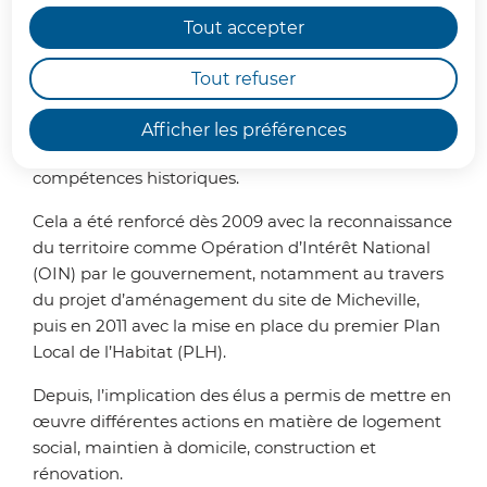
Fort d’un passé sidérurgique important, le territoire
Tout accepter
de la CCPHVA est marqué par un patrimoine bâti
vieillissant. Ainsi, depuis la création de
Tout refuser
l’intercommunalité en 2005, les politiques liées à
l’habitat sont au cœur des enjeux de
Afficher les préférences
développement territorial et en font l’une des
compétences historiques.
Cela a été renforcé dès 2009 avec la reconnaissance
du territoire comme Opération d’Intérêt National
(OIN)
par le gouvernement, notamment au travers
du projet d’aménagement du site de Micheville,
puis en 2011 avec la mise en place du premier Plan
Local de l’Habitat (PLH).
Depuis, l’implication des élus a permis de mettre en
œuvre différentes actions en matière de logement
social, maintien à domicile, construction et
rénovation.