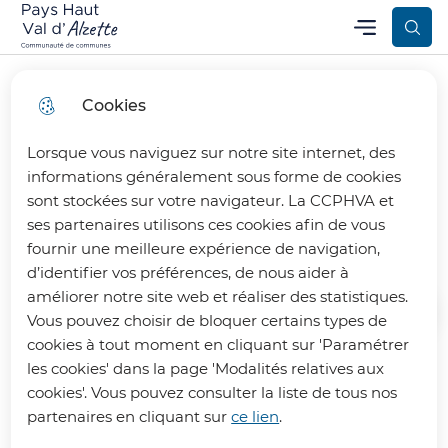
Aller
Aller au
Consulter
Menu
Aller à la
Communauté de Communes Pays Haut Val d’Alzette
Menu principal
au
contenu
le plan
recherche
menu
principal
du site
Cookies
Lorsque vous naviguez sur notre site internet, des
Assistant maternel et
informations généralement sous forme de cookies
sont stockées sur votre navigateur. La CCPHVA et
garde à domicile
ses partenaires utilisons ces cookies afin de vous
fournir une meilleure expérience de navigation,
d’identifier vos préférences, de nous aider à
améliorer notre site web et réaliser des statistiques.
Vous pouvez choisir de bloquer certains types de
Accueil
cookies à tout moment en cliquant sur 'Paramétrer
les cookies' dans la page 'Modalités relatives aux
Retrouvez ici toutes les informations
cookies'. Vous pouvez consulter la liste de tous nos
partenaires en cliquant sur
ce lien
.
sur ces modes de garde proposées