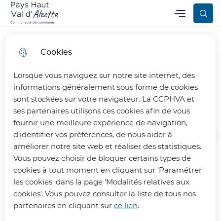
Aller
Aller au
Consulter
Menu
Aller à la
Communauté de Communes Pays Haut Val d’Alzette
Menu principal
au
contenu
le plan
recherche
menu
principal
du site
Cookies
Lorsque vous naviguez sur notre site internet, des
Administration
informations généralement sous forme de cookies
sont stockées sur votre navigateur. La CCPHVA et
ses partenaires utilisons ces cookies afin de vous
fournir une meilleure expérience de navigation,
d’identifier vos préférences, de nous aider à
Accueil
améliorer notre site web et réaliser des statistiques.
Vous pouvez choisir de bloquer certains types de
cookies à tout moment en cliquant sur 'Paramétrer
Retrouvez toutes les informations
les cookies' dans la page 'Modalités relatives aux
liées à l'administration : nous
cookies'. Vous pouvez consulter la liste de tous nos
contacter, découvrir nos services,
partenaires en cliquant sur
ce lien
.
notre budget, nos offres d'emploi ...