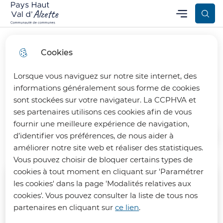
Aller
Aller au
Consulter
Menu
Aller à la
Communauté de Communes Pays Haut Val d’Alzette
Menu principal
au
contenu
le plan
recherche
menu
principal
du site
Cookies
Lorsque vous naviguez sur notre site internet, des
Grands projets
informations généralement sous forme de cookies
sont stockées sur votre navigateur. La CCPHVA et
ses partenaires utilisons ces cookies afin de vous
fournir une meilleure expérience de navigation,
d’identifier vos préférences, de nous aider à
Accueil
améliorer notre site web et réaliser des statistiques.
Vous pouvez choisir de bloquer certains types de
cookies à tout moment en cliquant sur 'Paramétrer
les cookies' dans la page 'Modalités relatives aux
cookies'. Vous pouvez consulter la liste de tous nos
partenaires en cliquant sur
ce lien
.