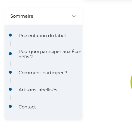
'
i
A
Sommaire
n
r
c
i
Présentation du label
i
a
p
Pourquoi participer aux Éco-
défis ?
n
a
e
l
Comment participer ?
e
Artisans labellisés
Contact