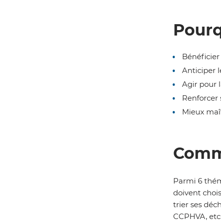
Pourq
Bénéficier
Anticiper 
Agir pour 
Renforcer 
Mieux maît
Comme
Parmi 6 théma
doivent choi
trier ses déc
CCPHVA, etc