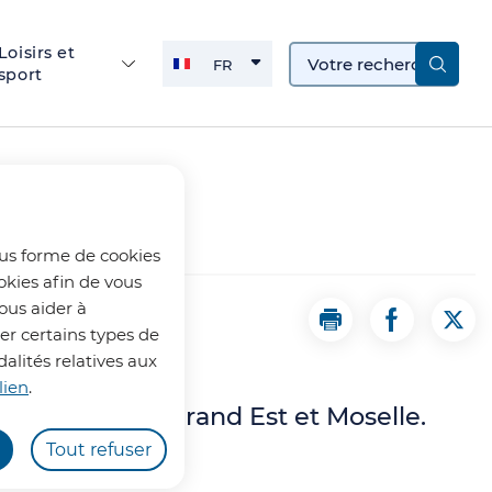
Loisirs et
FR
sport
FRANÇAIS
ACTIVE
ous forme de cookies
okies afin de vous
ous aider à
Imprimer la page L
Partager la
Part
uer certains types de
alités relatives aux
lien
.
sanat Région Grand Est et Moselle.
Tout refuser