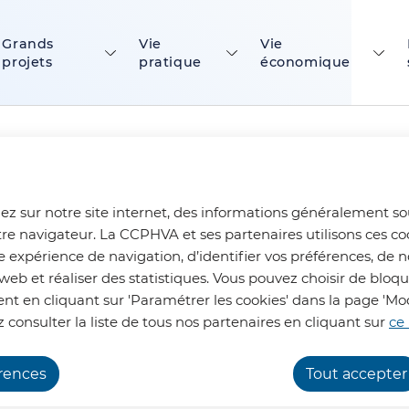
ontenu principal
Consulter le plan du site
Grands
Vie
Vie
projets
pratique
économique
ez sur notre site internet, des informations généralement s
tre navigateur. La CCPHVA et ses partenaires utilisons ces co
e expérience de navigation, d’identifier vos préférences, de n
web et réaliser des statistiques. Vous pouvez choisir de bloq
t en cliquant sur 'Paramétrer les cookies' dans la page 'Mod
 consulter la liste de tous nos partenaires en cliquant sur
ce 
vec les Chambres de Métiers et de l'Arti
érences
Tout accepter