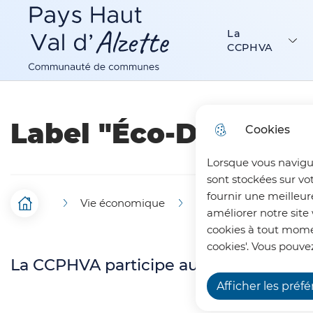
Menu principal
N
Aller au menu
Aller à la recherche
Aller au c
a
La
Communauté de Communes Pays Haut Val d’Alzette
CCPHVA
v
i
g
Label "Éco-Défis"
Cookies
a
Lorsque vous navigu
t
sont stockées sur vo
i
fournir une meilleur
Vie économique
Label "Éco-Défis"
F
Accueil
améliorer notre site 
o
cookies à tout momen
i
n
cookies'. Vous pouvez
La CCPHVA participe aux "Éco-Défis" a
l
p
Afficher les préf
d
r