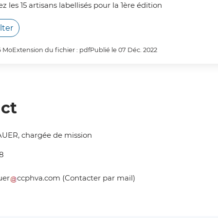
 les 15 artisans labellisés pour la 1ère édition
lter
76 Mo
Extension du fichier : pdf
Publié le 07 Déc. 2022
ct
UER, chargée de mission
48
uer
ccphva
.
com
(Contacter par mail)