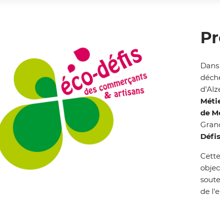
Pr
Dans
déch
d’Alz
Méti
de Mé
Grand
Défis
Cette
objec
soute
Zoom on image
de l'