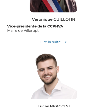
Véronique GUILLOTIN
Vice-présidente de la CCPHVA
Maire de Villerupt
Délégations :
Lire la suite
Diplomatie territoriale dans les espaces
transfrontaliers
Mutualisation
Développement économique
GEMAPI
Lucas BRACCINI