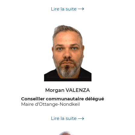
Délégations :
Lire la suite
Projet culturel
Contrat local de santé
Morgan VALENZA
Conseiller communautaire délégué
Maire d'Ottange-Nondkeil
Délégations :
Lire la suite
Plan intercommunal de sauvegarde
Groupement de commandes