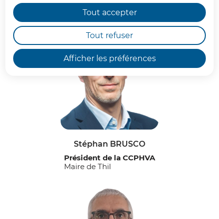
Communautaire
Tout accepter
Tout refuser
Cliquer pour passer Le Conseil Communautaire
Afficher les préférences
Stéphan BRUSCO
Président de la CCPHVA
Maire de Thil