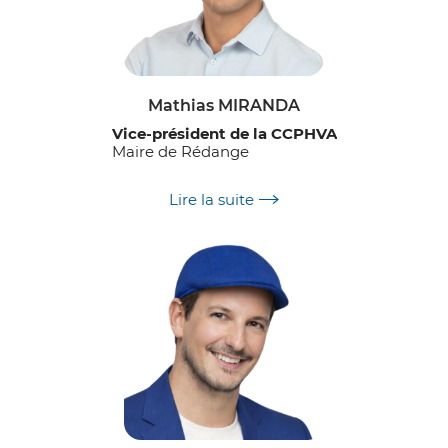
Mathias MIRANDA
Vice-président de la CCPHVA
Maire de Rédange
Délégations :
Lire la suite
Transition énergétique
Éclairage public