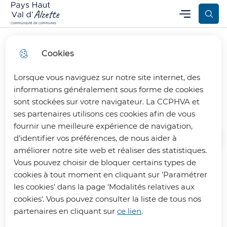
Aller
Aller au
Consulter
Menu
Aller à la
Communauté de Communes Pays Haut Val d’Alzette
Menu principal
au
contenu
le plan
recherche
menu
principal
du site
Cookies
Lorsque vous naviguez sur notre site internet, des
Élus
informations généralement sous forme de cookies
sont stockées sur votre navigateur. La CCPHVA et
ses partenaires utilisons ces cookies afin de vous
fournir une meilleure expérience de navigation,
d’identifier vos préférences, de nous aider à
Accueil
améliorer notre site web et réaliser des statistiques.
Vous pouvez choisir de bloquer certains types de
cookies à tout moment en cliquant sur 'Paramétrer
Découvrez les élus du Conseil
les cookies' dans la page 'Modalités relatives aux
Communautaire de la CCPHVA
cookies'. Vous pouvez consulter la liste de tous nos
partenaires en cliquant sur
ce lien
.
Le Conseil