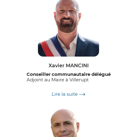
Xavier MANCINI
Conseiller communautaire délégué
Adjoint au Maire à Villerupt
Délégation :
Lire la suite
Développement numérique