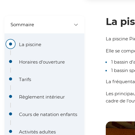
'
i
A
n
La pi
r
Sommaire
c
i
La piscine Pi
i
La piscine
a
Elle se compo
p
n
1 bassin d
Horaires d'ouverture
a
e
1 bassin sp
l
Tarifs
La fréquenta
e
Les principau
Règlement intérieur
cadre de l'ou
Cours de natation enfants
Activités adultes