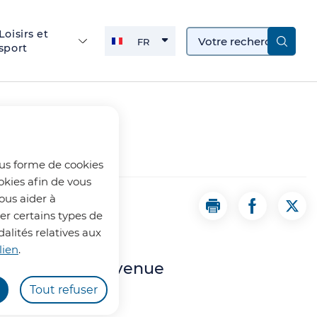
Loisirs et
FR
sport
FRANÇAIS
ACTIVE
ous forme de cookies
okies afin de vous
ous aider à
Imprimer la page 
Partager la
Part
uer certains types de
alités relatives aux
lien
.
illerupt, est devenue
Tout refuser