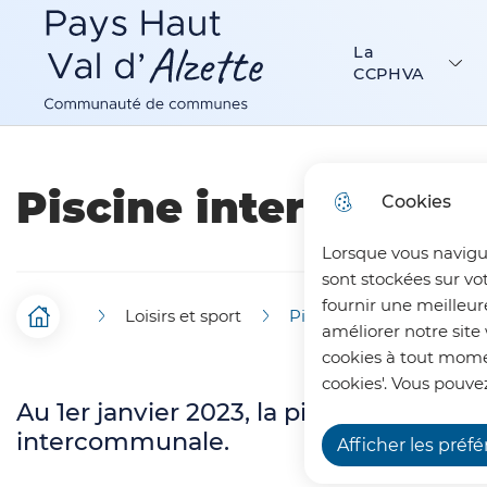
Menu principal
N
Aller au menu
Aller à la recherche
Aller au c
a
La
Communauté de Communes Pays Haut Val d’Alzette
CCPHVA
v
i
g
Piscine intercommu
Cookies
a
Lorsque vous navigu
t
sont stockées sur vo
i
fournir une meilleur
Loisirs et sport
Piscine intercommunal
F
Accueil
améliorer notre site 
o
cookies à tout momen
i
n
cookies'. Vous pouvez
Au 1er janvier 2023, la piscine Pierre
l
p
intercommunale.
Afficher les préf
d
r