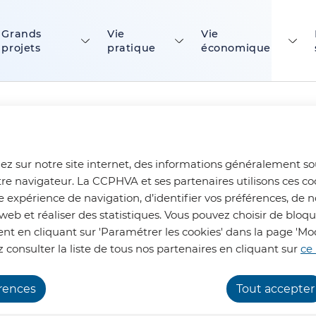
ontenu principal
Consulter le plan du site
Grands
Vie
Vie
projets
pratique
économique
nale
ez sur notre site internet, des informations généralement s
tre navigateur. La CCPHVA et ses partenaires utilisons ces co
e expérience de navigation, d’identifier vos préférences, de n
e
web et réaliser des statistiques. Vous pouvez choisir de bloq
t en cliquant sur 'Paramétrer les cookies' dans la page 'Mod
 consulter la liste de tous nos partenaires en cliquant sur
ce 
 de Coubertin, située sur la commune de V
érences
Tout accepter