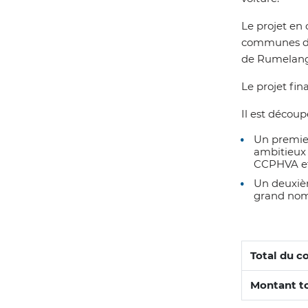
Le projet en
communes de
de Rumelan
Le projet fin
Il est décou
Un premier
ambitieux 
CCPHVA et
Un deuxièm
grand nomb
Total du 
Montant to