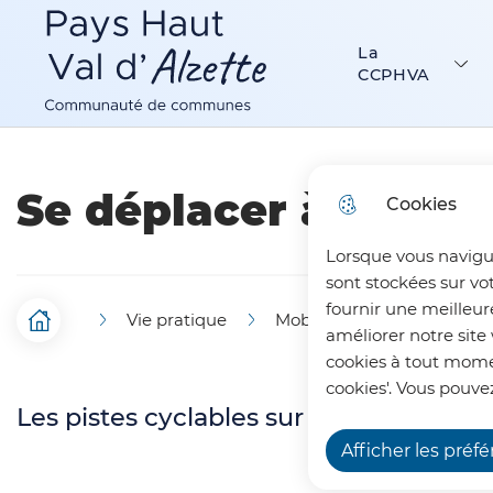
Menu principal
N
Aller au menu
Aller à la recherche
Aller au c
a
La
Communauté de Communes Pays Haut Val d’Alzette
CCPHVA
v
i
g
Se déplacer à vélo
Cookies
a
Lorsque vous navigu
t
sont stockées sur vo
i
fournir une meilleur
Vie pratique
Mobilité
Se déplacer 
F
Accueil
améliorer notre site 
o
cookies à tout momen
i
n
cookies'. Vous pouvez
Les pistes cyclables sur le territoire
l
p
Afficher les préf
d
r