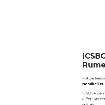
ICSBO
Rume
Future liaiso
Nondkeil et
ICSBOR perme
différents ce
voiture.