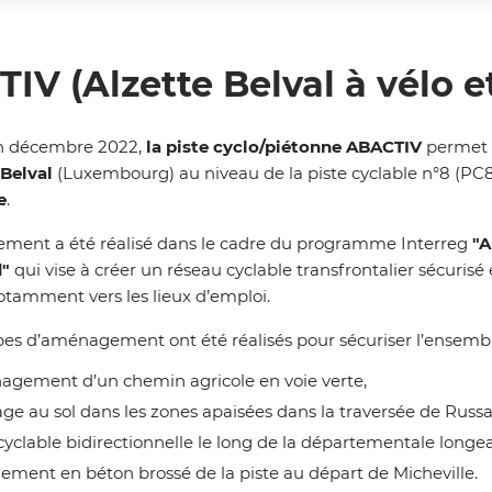
IV (Alzette Belval à vélo et
n décembre 2022,
la piste cyclo/piétonne ABACTIV
permet 
 Belval
(Luxembourg) au niveau de la piste cyclable n°8 (P
e
.
ent a été réalisé dans le cadre du programme Interreg
"A
d"
qui vise à créer un réseau cyclable transfrontalier sécurisé
otamment vers les lieux d’emploi.
pes d’aménagement ont été réalisés pour sécuriser l’ensemble 
agement d’un chemin agricole en voie verte,
e au sol dans les zones apaisées dans la traversée de Russ
cyclable bidirectionnelle le long de la départementale lon
ement en béton brossé de la piste au départ de Micheville.