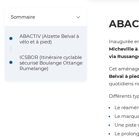
'
i
A
Sommaire
n
ABACT
r
c
ABACTIV (Alzette Belval à
i
i
Inaugurée e
vélo et à pied)
a
Micheville à
p
via Russang
ICSBOR (Itinéraire cyclable
n
sécurisé Boulange Ottange
a
Rumelange)
Cet aménagem
e
l
Belval à pie
quotidiens n
e
Différents ty
Le réamén
Le marquag
Une piste 
Le prolong