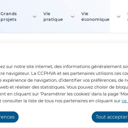
ontenu principal
Consulter le plan du site
Grands
Vie
Vie
projets
pratique
économique
ez sur notre site internet, des informations généralement s
tre navigateur. La CCPHVA et ses partenaires utilisons ces co
e expérience de navigation, d’identifier vos préférences, de n
à vélo
web et réaliser des statistiques. Vous pouvez choisir de bloq
t en cliquant sur 'Paramétrer les cookies' dans la page 'Mod
 consulter la liste de tous nos partenaires en cliquant sur
ce 
érences
Tout accepter