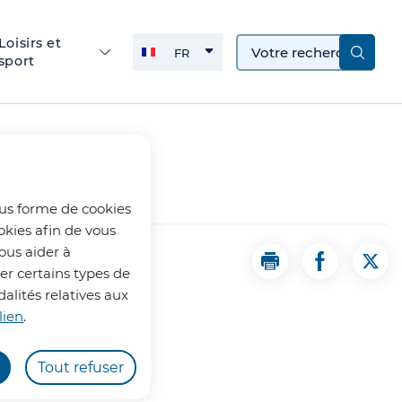
Loisirs et
FR
sport
FRANÇAIS
ACTIVE
ous forme de cookies
okies afin de vous
ous aider à
Imprimer la page S
Partager la
Part
uer certains types de
alités relatives aux
lien
.
Tout refuser