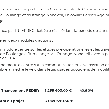
 coopération est porté par la Communauté de Communes Pays
 Boulange et d’Ottange-Nondkeil, Thionville Fensch Agglo
ge
.
ancé par INTERREG doit être réalisé dans la période de 3 ans
pé en deux modules d’actions :
 module centré sur les études pré-opérationelles et les travau
de Boulange à Rumelange, via Ottange-Nondkeil, avec la pa
 de TFA.
e module centré sur la communication et la valorisation de la
re à mettre le vélo dans leurs usages quotidiens de mobilit
cofinancement FEDER
1 255 403,00 €
40,90%
tal du projet
3 069 690,30 €