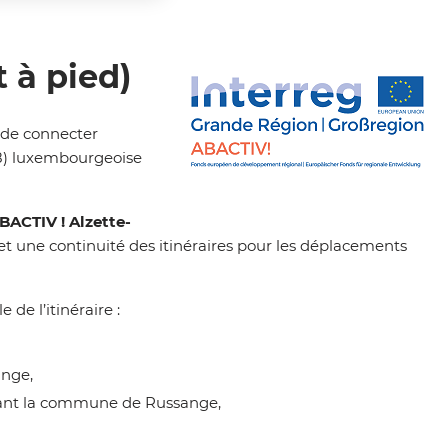
 à pied)
de connecter
C8) luxembourgeoise
Zoom on image
BACTIV ! Alzette-
 et une continuité des itinéraires pour les déplacements
de l’itinéraire :
ange,
geant la commune de Russange,