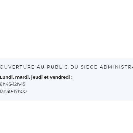
OUVERTURE AU PUBLIC DU SIÈGE ADMINISTR
Lundi, mardi, jeudi et vendredi :
8h45-12h45
13h30-17h00
Fermé au public le mercredi
Les services administratifs et la déchèterie sont fermés les jou