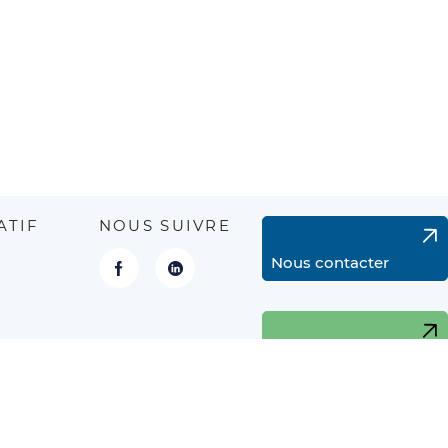
ATIF
NOUS SUIVRE
Nous contacter
Facebook
LinkedIn
Newsletter
rs fériés.