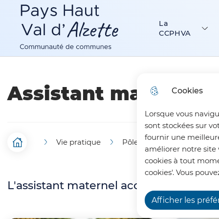
Menu principal
N
Aller au menu
Aller à la recherche
Aller au c
a
La
Communauté de Communes Pays Haut Val d’Alzette
CCPHVA
v
i
g
Assistant maternel
Cookies
a
Lorsque vous navigu
t
sont stockées sur vo
i
fournir une meilleur
Vie pratique
Pôle Petite Enfance
F
Accueil
améliorer notre site 
o
cookies à tout momen
i
n
cookies'. Vous pouvez
L'assistant maternel accueille les enfa
l
p
Afficher les préf
d
r