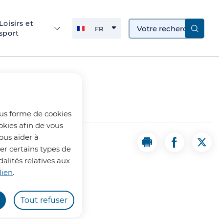
Loisirs et
FR
sport
FRANÇAIS
ACTIVE
ous forme de cookies
okies afin de vous
ous aider à
nel
Imprimer la page 
Partager la
Part
uer certains types de
alités relatives aux
lien
.
Tout refuser