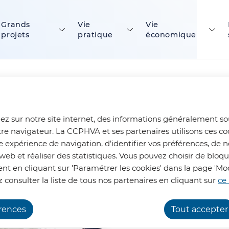
ontenu principal
Consulter le plan du site
Grands
Vie
Vie
projets
pratique
économique
ez sur notre site internet, des informations généralement s
tre navigateur. La CCPHVA et ses partenaires utilisons ces co
e expérience de navigation, d’identifier vos préférences, de n
Assistant maternel et garde à domicile
Assistant mater
web et réaliser des statistiques. Vous pouvez choisir de bloq
t en cliquant sur 'Paramétrer les cookies' dans la page 'Mod
 consulter la liste de tous nos partenaires en cliquant sur
ce 
nts à son domicile.
érences
Tout accepter