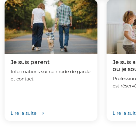
'
i
A
n
r
c
i
i
a
p
n
Je suis parent
Je suis 
a
ou je so
e
Informations sur ce mode de garde
l
Profession
et contact.
e
est réserv
Lire la suite
Lire la sui