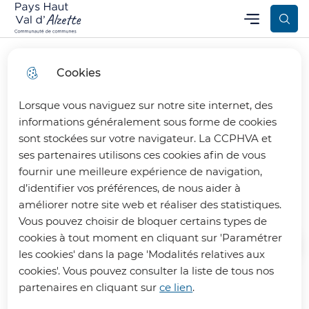
Aller
Aller au
Consulter
Menu
Aller à la
Communauté de Communes Pays Haut Val d’Alzette
Menu principal
au
contenu
le plan
recherche
menu
principal
du site
Cookies
Lorsque vous naviguez sur notre site internet, des
Covoiturage avec
informations généralement sous forme de cookies
sont stockées sur votre navigateur. La CCPHVA et
BlaBlaCar Daily
ses partenaires utilisons ces cookies afin de vous
fournir une meilleure expérience de navigation,
d’identifier vos préférences, de nous aider à
Mobilité
améliorer notre site web et réaliser des statistiques.
Vous pouvez choisir de bloquer certains types de
cookies à tout moment en cliquant sur 'Paramétrer
Accueil
les cookies' dans la page 'Modalités relatives aux
cookies'. Vous pouvez consulter la liste de tous nos
partenaires en cliquant sur
ce lien
.
Le partenariat se prolonge !