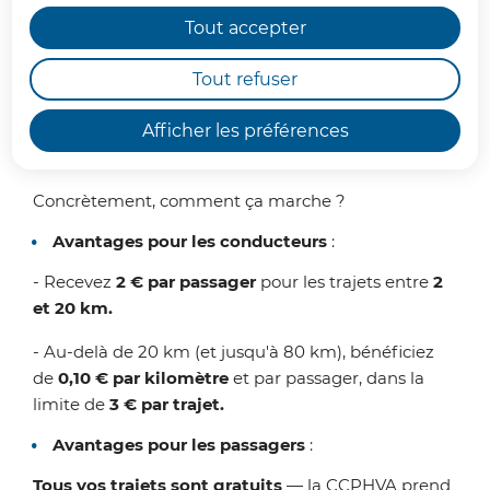
Tout accepter
En 2026, le partenariat avec
BlaBlaCar Daily
se
poursuit avec une nouveauté au 1er janvier :
les
Tout refuser
trajets vers et depuis le Luxembourg sont
désormais pris en charge
.
Afficher les préférences
Concrètement, comment ça marche ?
Avantages pour les conducteurs
:
- Recevez
2 € par passager
pour les trajets entre
2
et 20 km.
- Au-delà de 20 km (et jusqu'à 80 km), bénéficiez
de
0,10 € par kilomètre
et par passager, dans la
limite de
3 € par trajet.
Avantages pour les passagers
:
Tous vos trajets sont gratuits
— la CCPHVA prend