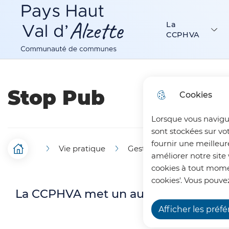
Menu principal
N
Aller au menu
Aller à la recherche
Aller au c
a
La
Communauté de Communes Pays Haut Val d’Alzette
CCPHVA
v
i
g
Stop Pub
Cookies
a
Lorsque vous navigu
t
sont stockées sur vo
i
fournir une meilleur
Vie pratique
Gestion des déchets
F
Accueil
améliorer notre site 
o
cookies à tout momen
i
n
cookies'. Vous pouvez
La CCPHVA met un autocollant stop pu
l
p
Afficher les préf
d
r