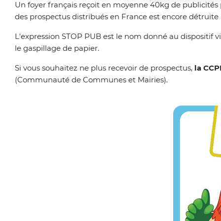
'
Un foyer français reçoit en moyenne 40kg de publicités 
i
des prospectus distribués en France est encore détruite a
A
n
L'expression STOP PUB est le nom donné au dispositif visa
r
c
le gaspillage de papier.
i
i
Si vous souhaitez ne plus recevoir de prospectus,
la CCP
a
(Communauté de Communes et Mairies).
p
n
a
e
l
e