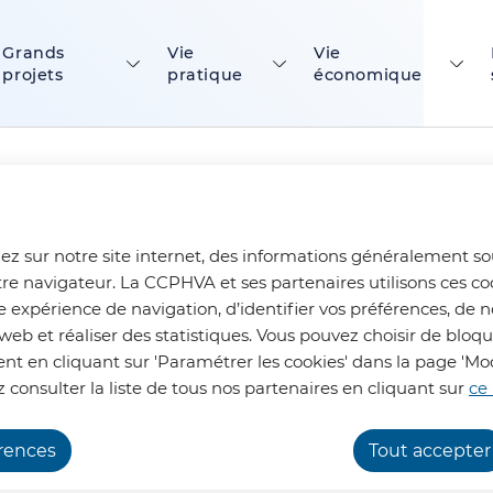
ontenu principal
Consulter le plan du site
Grands
Vie
Vie
projets
pratique
économique
ez sur notre site internet, des informations généralement s
tre navigateur. La CCPHVA et ses partenaires utilisons ces co
e expérience de navigation, d’identifier vos préférences, de n
Réduction des déchets
Stop Pub
web et réaliser des statistiques. Vous pouvez choisir de bloq
t en cliquant sur 'Paramétrer les cookies' dans la page 'Mod
 consulter la liste de tous nos partenaires en cliquant sur
ce 
b à votre disposition !
érences
Tout accepter