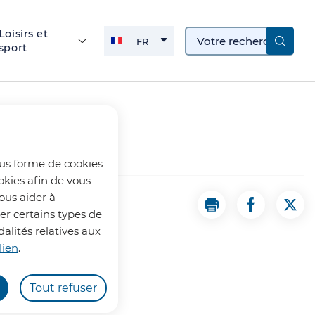
Loisirs et
FR
sport
FRANÇAIS
ACTIVE
ous forme de cookies
okies afin de vous
ous aider à
Imprimer la page 
Partager la
Part
uer certains types de
alités relatives aux
lien
.
Tout refuser