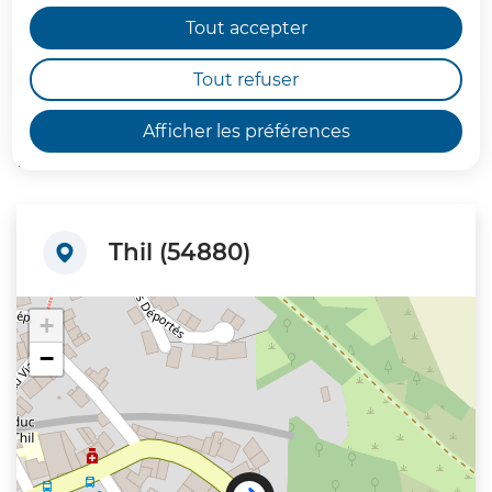
Tout accepter
Sommaire
Tout refuser
Afficher les préférences
Localisation
Thil (54880)
+
−