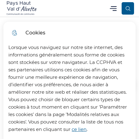
Aller
Aller au
Consulter
Menu
Aller à la
Communauté de Communes Pays Haut Val d’Alzette
Menu principal
au
contenu
le plan
recherche
menu
principal
du site
Cookies
Lorsque vous naviguez sur notre site internet, des
Thil
informations généralement sous forme de cookies
sont stockées sur votre navigateur. La CCPHVA et
ses partenaires utilisons ces cookies afin de vous
fournir une meilleure expérience de navigation,
d’identifier vos préférences, de nous aider à
Accueil
améliorer notre site web et réaliser des statistiques.
Vous pouvez choisir de bloquer certains types de
cookies à tout moment en cliquant sur 'Paramétrer
La commune de Thil (54) compte
les cookies' dans la page 'Modalités relatives aux
1987 habitants. Son Maire est
cookies'. Vous pouvez consulter la liste de tous nos
Monsieur Stephan Brusco.
partenaires en cliquant sur
ce lien
.