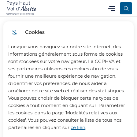
Aller
Aller au
Consulter
Menu
Aller à la
Communauté de Communes Pays Haut Val d’Alzette
Menu principal
au
contenu
le plan
recherche
menu
principal
du site
Cookies
Lorsque vous naviguez sur notre site internet, des
Jeter c'est dépassé
informations généralement sous forme de cookies
sont stockées sur votre navigateur. La CCPHVA et
ses partenaires utilisons ces cookies afin de vous
fournir une meilleure expérience de navigation,
d’identifier vos préférences, de nous aider à
Accueil
améliorer notre site web et réaliser des statistiques.
Vous pouvez choisir de bloquer certains types de
cookies à tout moment en cliquant sur 'Paramétrer
Offrez une seconde vie à vos objets
les cookies' dans la page 'Modalités relatives aux
au côté de la CCPHVA !
cookies'. Vous pouvez consulter la liste de tous nos
partenaires en cliquant sur
ce lien
.