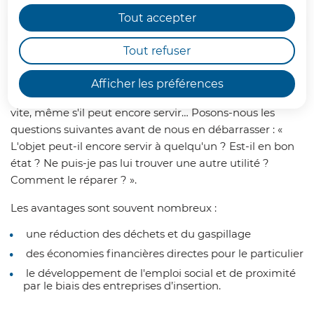
Tout accepter
Sommaire
Tout refuser
Bien souvent, lorsqu'un objet arrive en fin de vie ou ne
Afficher les préférences
semble plus utile, le réflexe est de s'en défaire au plus
vite, même s'il peut encore servir… Posons-nous les
questions suivantes avant de nous en débarrasser : «
L'objet peut-il encore servir à quelqu'un ? Est-il en bon
état ? Ne puis-je pas lui trouver une autre utilité ?
Comment le réparer ? ».
Les avantages sont souvent nombreux :
une réduction des déchets et du gaspillage
des économies financières directes pour le particulier
le développement de l'emploi social et de proximité
par le biais des entreprises d’insertion.